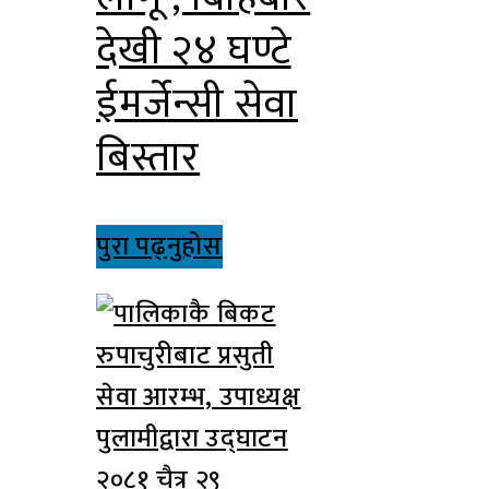
देखी २४ घण्टे
ईमर्जेन्सी सेवा
बिस्तार
पुरा पढ्नुहोस
२०८१ चैत्र २९