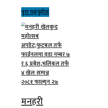
पुरा पढ्नुहोस
२०८१ फाल्गुन २७
मनहरी