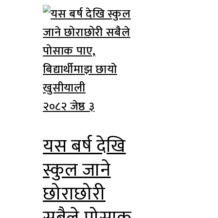
२०८२ जेष्ठ ३
यस बर्ष देखि
स्कुल जाने
छोराछोरी
सबैले पोसाक