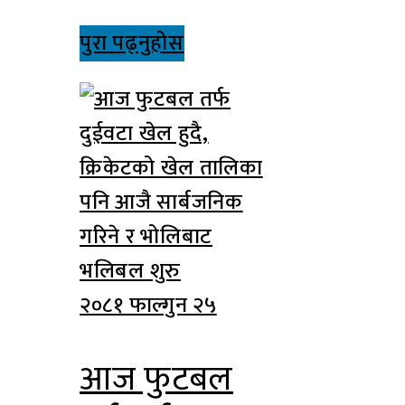
पुरा पढ्नुहोस
२०८१ फाल्गुन २५
आज फुटबल