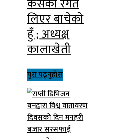
कसैको रगत
लिएर बाचेको
हुँ ; अध्यक्ष
कालाखेती
पुरा पढ्नुहोस