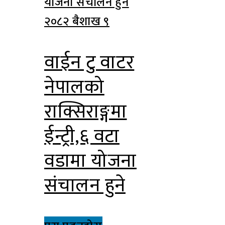
२०८२ बैशाख ९
वाईन टु वाटर
नेपालको
राक्सिराङ्गमा
ईन्ट्री,६ वटा
वडामा योजना
संचालन हुने