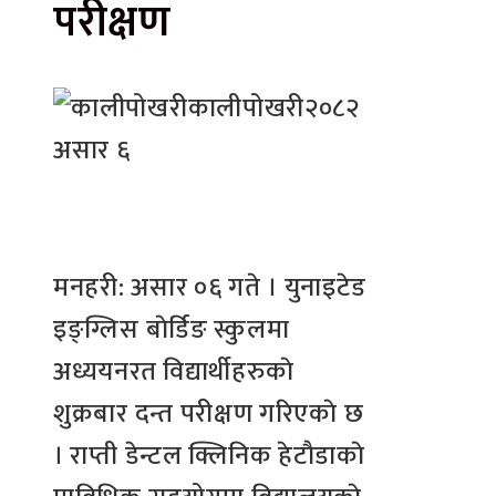
परीक्षण
कालीपोखरी
२०८२
असार ६
मनहरी: असार ०६ गते । युनाइटेड
इङ्ग्लिस बाेर्डिङ स्कुलमा
अध्ययनरत विद्यार्थीहरुकाे
शुक्रबार दन्त परीक्षण गरिएकाे छ
। राप्ती डेन्टल क्लिनिक हेटाैडाकाे