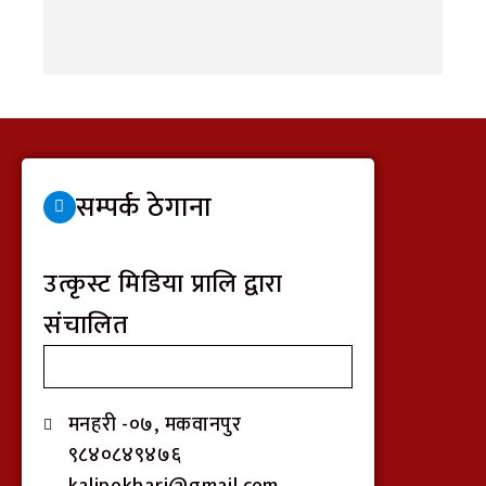
सम्पर्क ठेगाना
उत्कृस्ट मिडिया प्रालि द्वारा
संचालित
मनहरी -०७, मकवानपुर
९८४०८४९४७६
kalipokhari@gmail.com