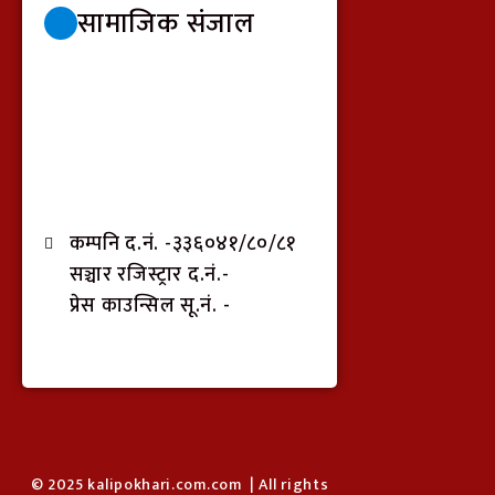
सामाजिक संजाल
कम्पनि द.नं. -३३६०४१/८०/८१
सञ्चार रजिस्ट्रार द.नं.-
प्रेस काउन्सिल सू.नं. -
© 2025 kalipokhari.com.com | All rights