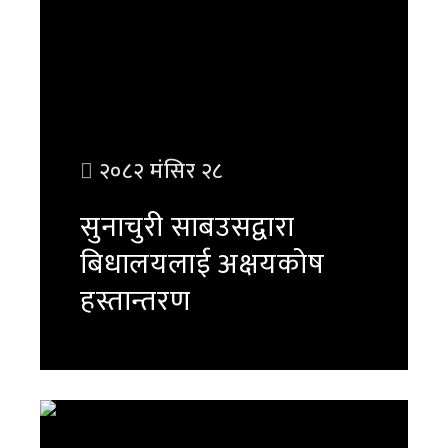
२०८२ मंसिर २८
सुनाचुरी साबउसद्वारा
बिधालयलाई अक्षयकोष
हस्तान्तरण
पुरा पढ्नुहोस