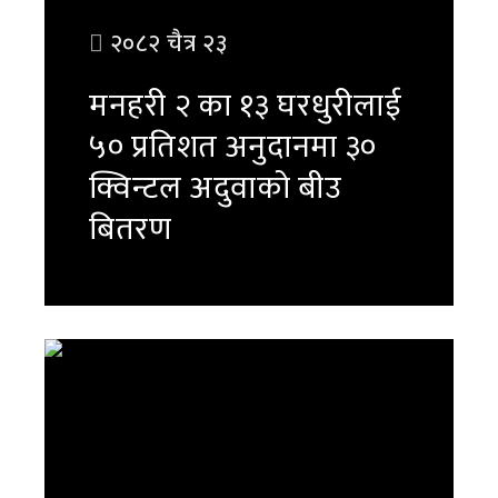
२०८२ चैत्र २३
मनहरी २ का १३ घरधुरीलाई
५० प्रतिशत अनुदानमा ३०
क्विन्टल अदुवाको बीउ
बितरण
पुरा पढ्नुहोस