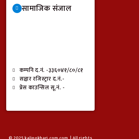
सामाजिक संजाल
कम्पनि द.नं. -३३६०४१/८०/८१
सञ्चार रजिस्ट्रार द.नं.-
प्रेस काउन्सिल सू.नं. -
© 2025 kalipokhari.com.com | All rights