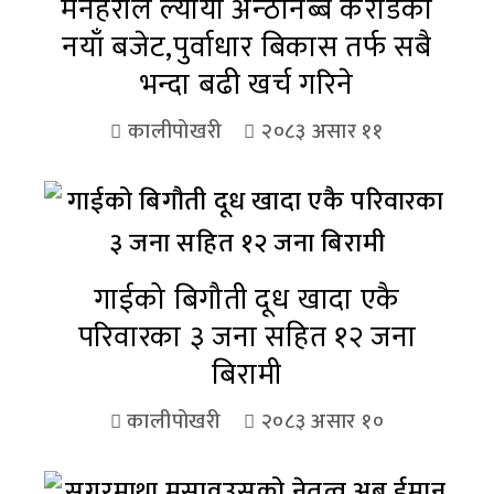
मनहरीले ल्यायो अन्ठानब्बे करोडको
नयाँ बजेट,पुर्वाधार बिकास तर्फ सबै
भन्दा बढी खर्च गरिने
कालीपोखरी
२०८३ असार ११
गाईको बिगौती दूध खादा एकै
परिवारका ३ जना सहित १२ जना
बिरामी
कालीपोखरी
२०८३ असार १०