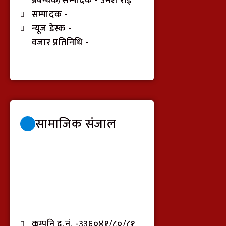
प्रबन्धक/सम्पादक - उमेश राई
सम्पादक -
न्यूज डेस्क -
वजार प्रतिनिधि -
सामाजिक संजाल
कम्पनि द.नं. -३३६०४१/८०/८१