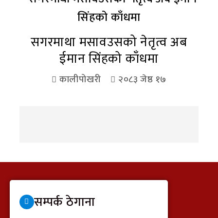
सगरमाथा मसावउसको नेतृत्व अब
ईमान सिंहको काँधमा
कालीपोखरी
२०८३ जेष्ठ १७
सम्पर्क ठेगाना