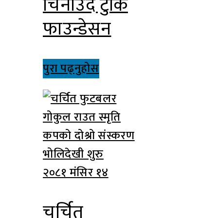
चिनाउदै टुकि
फाउन्डेसन
पुरा पढ्नुहोस
२०८१ मंसिर १४
चर्चित