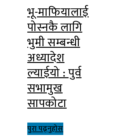
भू-माफियालाई
पोस्नकै लागि
भुमी सम्बन्धी
अध्यादेश
ल्याईयो : पुर्व
सभामुख
सापकोटा
पुरा पढ्नुहोस