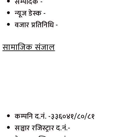
सम्पादक -
न्यूज डेस्क -
वजार प्रतिनिधि -
सामाजिक संजाल
कम्पनि द.नं. -३३६०४१/८०/८१
सञ्चार रजिस्ट्रार द.नं.-