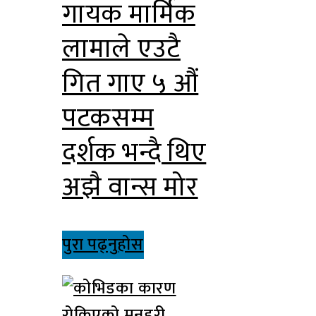
गायक मार्मिक
लामाले एउटै
गित गाए ५ औं
पटकसम्म
दर्शक भन्दै थिए
अझै वान्स मोर
पुरा पढ्नुहोस