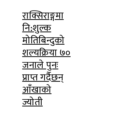
राक्सिराङ्गमा
नि:शुल्क
मोतिबिन्दुको
शल्यक्रिया ७०
जनाले पुनः
प्राप्त गर्दैछन्
आँखाको
ज्योती