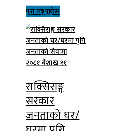
पुरा पढ्नुहोस
२०८१ बैशाख ११
राक्सिराङ्ग
सरकार
जनताको घर/
घरमा पुगि