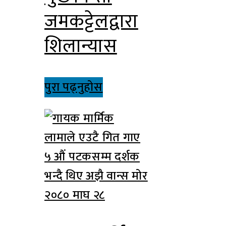
जमकट्टेलद्वारा
शिलान्यास
पुरा पढ्नुहोस
२०८० माघ २८