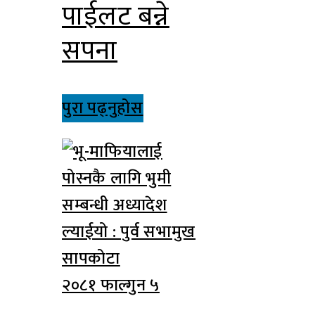
पाईलट बन्ने
सपना
पुरा पढ्नुहोस
२०८१ फाल्गुन ५