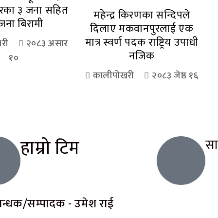
ारका ३ जना सहित
महेन्द्र किरणका सन्दिपले
जना बिरामी
दिलाए मकवानपुरलाई एक
मात्र स्वर्ण पदक राष्ट्रिय उपाधी
री
२०८३ असार
नजिक
१०
कालीपोखरी
२०८३ जेष्ठ १६
हाम्रो टिम
स
रबन्धक/सम्पादक - उमेश राई