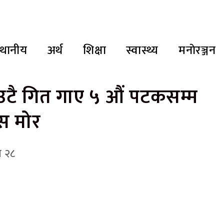
्थानीय
अर्थ
शिक्षा
स्वास्थ्य
मनाेरञ्जन
उटै गित गाए ५ औं पटकसम्म
्स मोर
घ २८