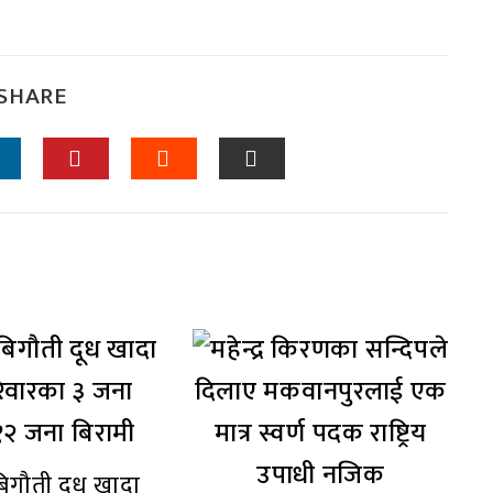
SHARE
िगौती दूध खादा