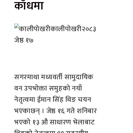
काँधमा
कालीपोखरी
२०८३
जेष्ठ १७
सगरमाथा मध्यवर्ती सामुदायिक
वन उपभोक्ता समुहको नयाँ
नेतृत्वमा ईमान सिंह थिङ चयन
भएकाछन् । जेष्ठ १६ गते शनिबार
भएको १३ औ साधारण भेलाबाट