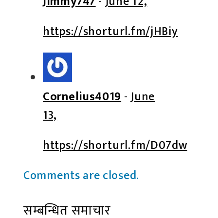
Jimmy747
-
June 12,
https://shorturl.fm/jHBiy
Cornelius4019
-
June
13,
https://shorturl.fm/D07dw
Comments are closed.
सम्बन्धित समाचार