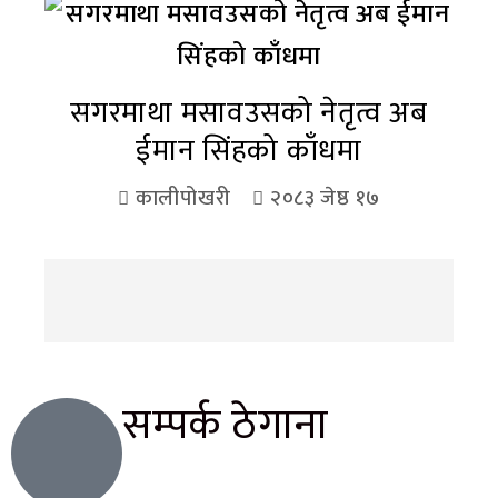
सगरमाथा मसावउसको नेतृत्व अब
ईमान सिंहको काँधमा
कालीपोखरी
२०८३ जेष्ठ १७
सम्पर्क ठेगाना