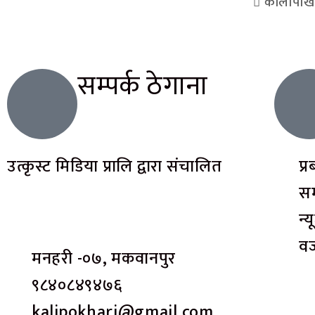
कालीपोख
सम्पर्क ठेगाना
उत्कृस्ट मिडिया प्रालि द्वारा संचालित
प्
सम
न्
वज
मनहरी -०७, मकवानपुर
९८४०८४९४७६
kalipokhari@gmail.com