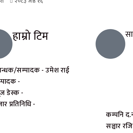
री
२०८३ जेष्ठ १६
हाम्रो टिम
स
रबन्धक/सम्पादक - उमेश राई
्पादक -
यूज डेस्क -
ार प्रतिनिधि -
कम्पनि द.
सञ्चार रजिस्