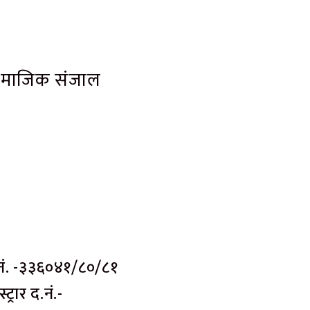
ामाजिक संजाल
नं. -३३६०४१/८०/८१
ट्रार द.नं.-