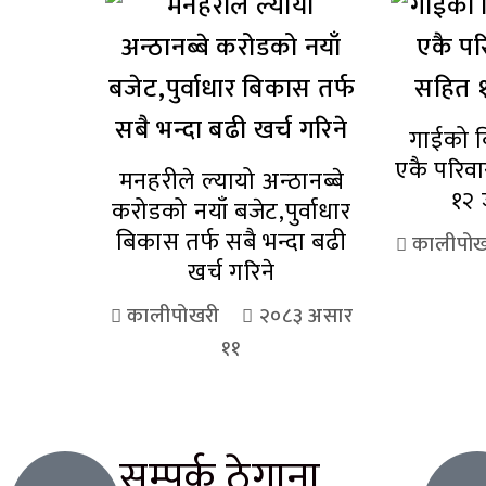
गाईको ब
एकै परिव
मनहरीले ल्यायो अन्ठानब्बे
१२ 
करोडको नयाँ बजेट,पुर्वाधार
बिकास तर्फ सबै भन्दा बढी
कालीपोख
खर्च गरिने
कालीपोखरी
२०८३ असार
११
सम्पर्क ठेगाना