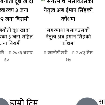
िगौती दूध खादा
सगरमाथा मसावउसको
ारका ३ जना सहित
नेतृत्व अब ईमान सिंहको
जना बिरामी
काँधमा
री
२०८३ असार
कालीपोखरी
२०८३ जेष्ठ
१०
१७
हाम्रो टिम
स