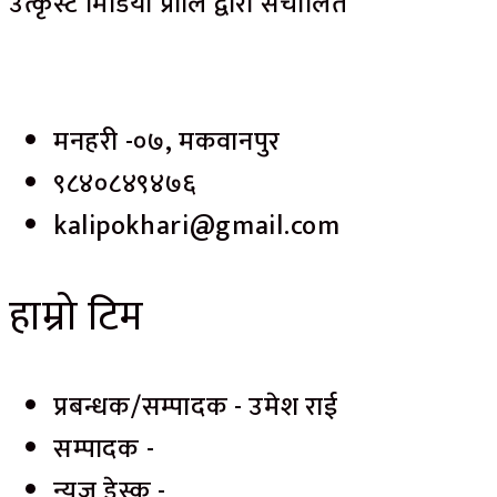
उत्कृस्ट मिडिया प्रालि द्वारा संचालित
मनहरी -०७, मकवानपुर
९८४०८४९४७६
kalipokhari@gmail.com
हाम्रो टिम
प्रबन्धक/सम्पादक - उमेश राई
सम्पादक -
न्यूज डेस्क -