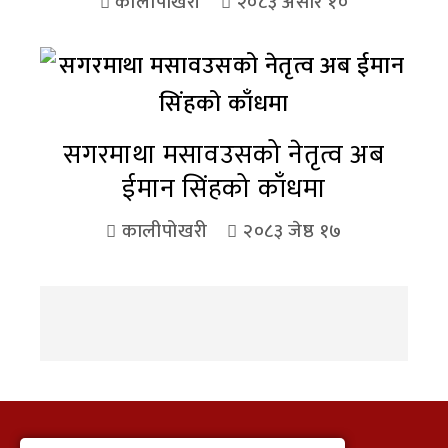
कालीपोखरी
२०८३ असार १०
सगरमाथा मसावउसको नेतृत्व अब
ईमान सिंहको काँधमा
कालीपोखरी
२०८३ जेष्ठ १७