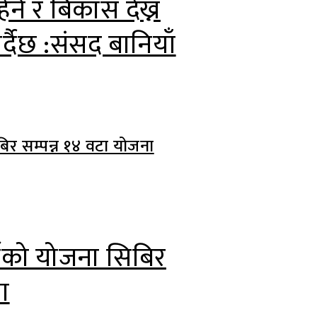
्न र बिकास देख्न
्दैछ :संसद बानियाँ
्षको योजना सिबिर
ा