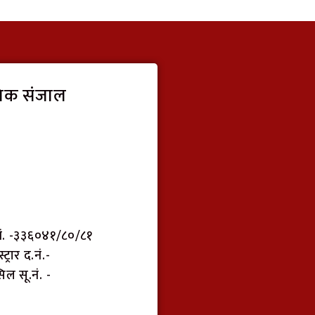
िक संजाल
नं. -३३६०४१/८०/८१
ट्रार द.नं.-
सिल सू.नं. -