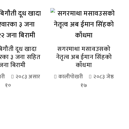
िगौती दूध खादा
सगरमाथा मसावउसको
ारका ३ जना सहित
नेतृत्व अब ईमान सिंहको
जना बिरामी
काँधमा
री
२०८३ असार
कालीपोखरी
२०८३ जेष्ठ
१०
१७