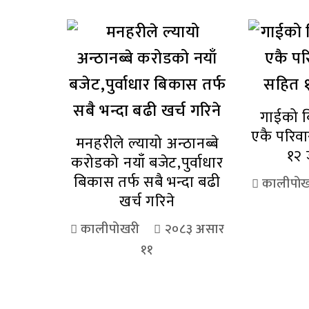
गाईको ब
एकै परिव
मनहरीले ल्यायो अन्ठानब्बे
१२ 
करोडको नयाँ बजेट,पुर्वाधार
बिकास तर्फ सबै भन्दा बढी
कालीपोख
खर्च गरिने
कालीपोखरी
२०८३ असार
११