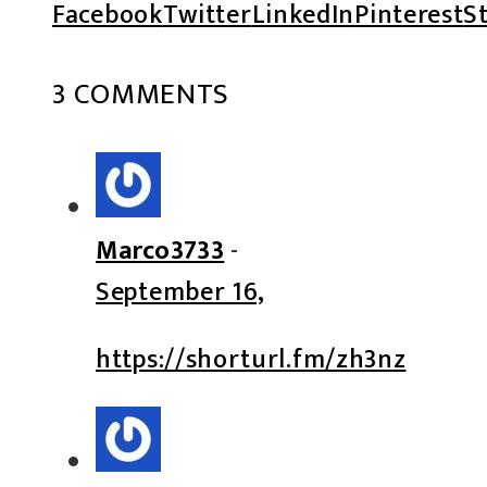
Facebook
Twitter
LinkedIn
Pinterest
S
3 COMMENTS
Marco3733
-
September 16,
https://shorturl.fm/zh3nz