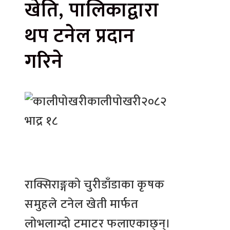
खेति, पालिकाद्वारा
थप टनेल प्रदान
गरिने
कालीपोखरी
२०८२
भाद्र १८
राक्सिराङ्गको चुरीडाँडाका कृषक
समुहले टनेल खेती मार्फत
लोभलाग्दो टमाटर फलाएकाछ्न्।