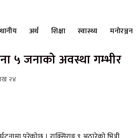
्थानीय
अर्थ
शिक्षा
स्वास्थ्य
मनाेरञ्जन
्घटना ५ जनाको अवस्था गम्भीर
शाख २४
र्घटनामा परेकोछ । राक्सिराङ्ग ९ अठारेको भित्री