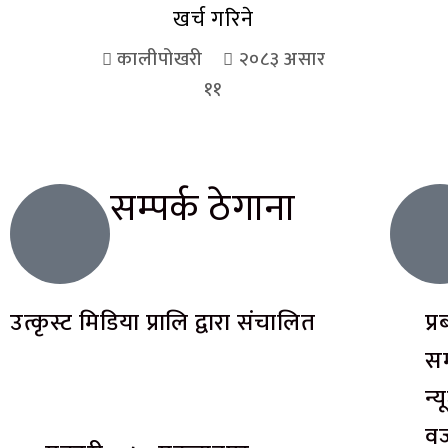
खर्च गरिने
कालीपोखरी
२०८३ असार
११
सम्पर्क ठेगाना
उत्कृस्ट मिडिया प्रालि द्वारा संचालित
प्
सम
न्
वज