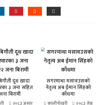
िगौती दूध खादा
सगरमाथा मसावउसको
ारका ३ जना सहित
नेतृत्व अब ईमान सिंहको
जना बिरामी
काँधमा
री
२०८३ असार
कालीपोखरी
२०८३ जेष्ठ