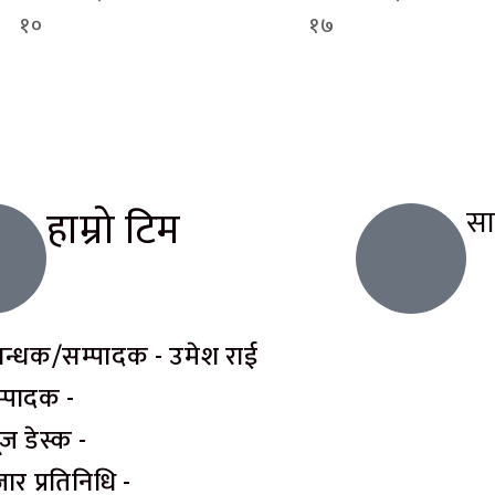
१०
१७
हाम्रो टिम
स
रबन्धक/सम्पादक - उमेश राई
्पादक -
यूज डेस्क -
ार प्रतिनिधि -