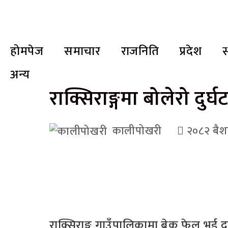
होमपेज
समाचार
राजनिति
प्रदेश
स
अन्य
राक्सिराङ्गमा बोलेरो दुर
कालीपोखरी
२०८२ बै
राक्सिराङ्ग गाउँपालिकामा ब्रेक फेल भई दु