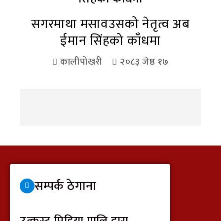
सगरमाथा मसावउसको नेतृत्व अब
ईमान सिंहको काँधमा
कालीपोखरी
२०८३ जेष्ठ १७
सम्पर्क ठेगाना
उत्कृस्ट मिडिया प्रालि द्वारा