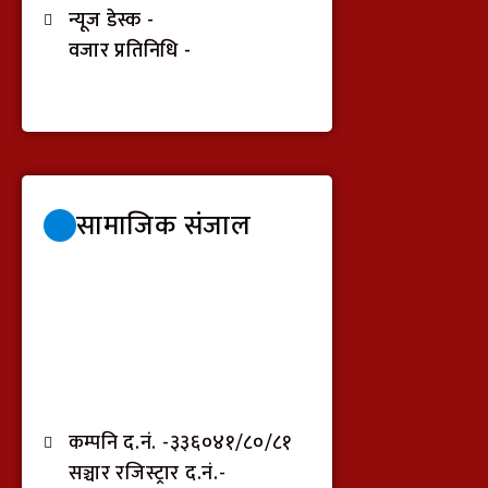
न्यूज डेस्क -
वजार प्रतिनिधि -
सामाजिक संजाल
कम्पनि द.नं. -३३६०४१/८०/८१
सञ्चार रजिस्ट्रार द.नं.-