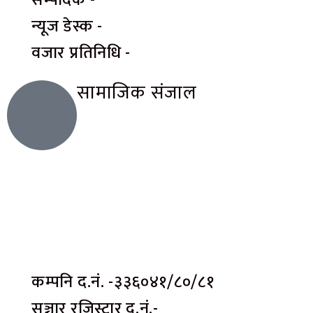
न्यूज डेस्क -
वजार प्रतिनिधि -
सामाजिक संजाल
कम्पनि द.नं. -३३६०४१/८०/८१
सञ्चार रजिस्ट्रार द.नं.-