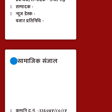
सम्पादक -
न्यूज डेस्क -
वजार प्रतिनिधि -
सामाजिक संजाल
कम्पनि द.नं. -३३६०४१/८०/८१