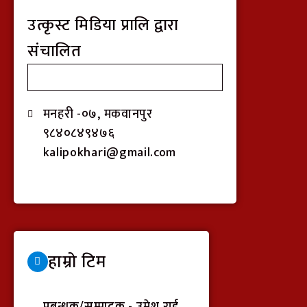
उत्कृस्ट मिडिया प्रालि द्वारा
संचालित
मनहरी -०७, मकवानपुर
९८४०८४९४७६
kalipokhari@gmail.com
हाम्रो टिम
प्रबन्धक/सम्पादक - उमेश राई