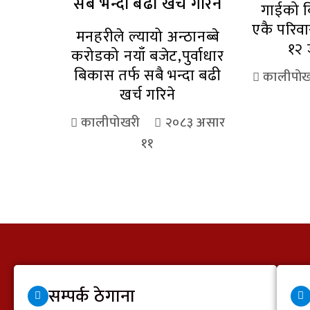
गाईको ब
एकै परिव
मनहरीले ल्यायो अन्ठानब्बे
१२ 
करोडको नयाँ बजेट,पुर्वाधार
बिकास तर्फ सबै भन्दा बढी
कालीपोख
खर्च गरिने
कालीपोखरी
२०८३ असार
११
सम्पर्क ठेगाना