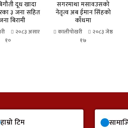
िगौती दूध खादा
सगरमाथा मसावउसको
ारका ३ जना सहित
नेतृत्व अब ईमान सिंहको
जना बिरामी
काँधमा
री
२०८३ असार
कालीपोखरी
२०८३ जेष्ठ
१०
१७
हाम्रो टिम
सामाज