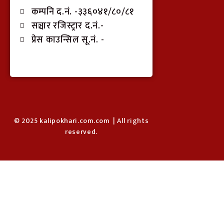
कम्पनि द.नं. -३३६०४१/८०/८१
सञ्चार रजिस्ट्रार द.नं.-
प्रेस काउन्सिल सू.नं. -
© 2025 kalipokhari.com.com | All rights
reserved.