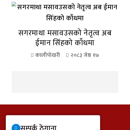
सगरमाथा मसावउसको नेतृत्व अब
ईमान सिंहको काँधमा
कालीपोखरी
२०८३ जेष्ठ १७
सम्पर्क ठेगाना