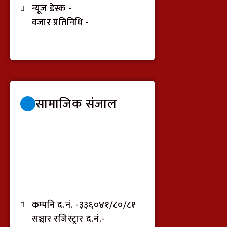
न्यूज डेस्क -
वजार प्रतिनिधि -
सामाजिक संजाल
कम्पनि द.नं. -३३६०४१/८०/८१
सञ्चार रजिस्ट्रार द.नं.-