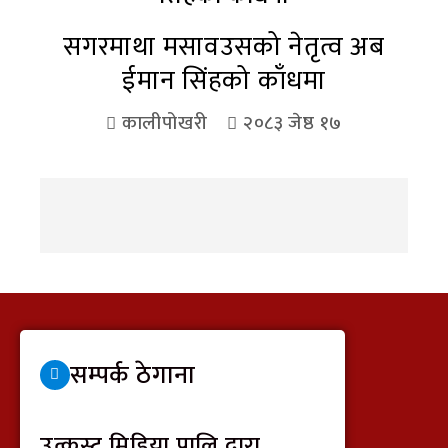
सगरमाथा मसावउसको नेतृत्व अब
ईमान सिंहको काँधमा
कालीपोखरी
२०८३ जेष्ठ १७
सम्पर्क ठेगाना
उत्कृस्ट मिडिया प्रालि द्वारा