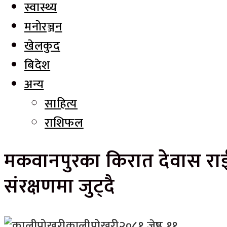
स्वास्थ्य
मनाेरञ्जन
खेलकुद
बिदेश
अन्य
साहित्य
राशिफल
मकवानपुरका किरात देवास राई
संरक्षणमा जुट्दै
कालीपोखरी
२०८१ जेष्ठ ११