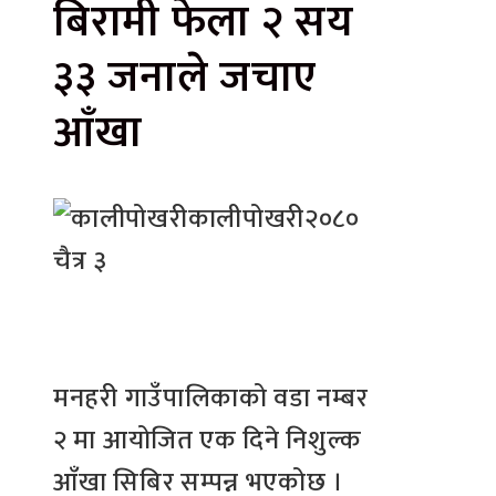
बिरामी फेला २ सय
३३ जनाले जचाए
आँखा
कालीपोखरी
२०८०
चैत्र ३
मनहरी गाउँपालिकाको वडा नम्बर
२ मा आयोजित एक दिने निशुल्क
आँखा सिबिर सम्पन्न भएकोछ ।