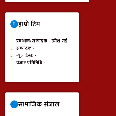
हाम्रो टिम
प्रबन्धक/सम्पादक - उमेश राई
सम्पादक -
न्यूज डेस्क -
वजार प्रतिनिधि -
सामाजिक संजाल