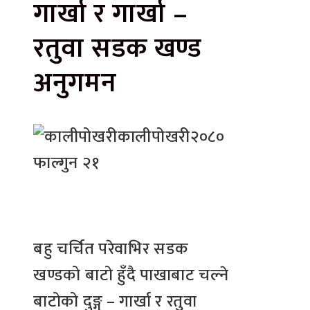
गार्खा र गार्खा –
रतुवा सडक खण्ड
अनुगमन
कालीपोखरी
२०८०
फाल्गुन २१
बहु चर्चित परेवाभिर सडक
खण्डको बाटो हुँदै पाखाबाट चल्ने
बाटोको दुङ्गु – गार्खा र रतुवा