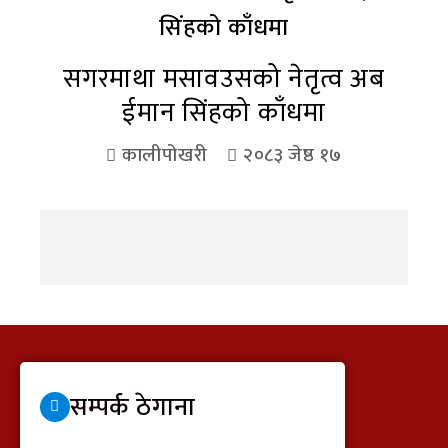
सगरमाथा मसावउसको नेतृत्व अब
ईमान सिंहको काँधमा
कालीपोखरी
२०८३ जेष्ठ १७
सम्पर्क ठेगाना