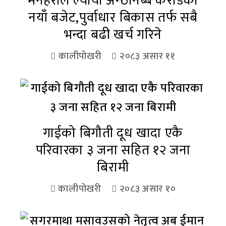
मनहरीले ल्यायो अन्ठानब्बे करोडको
नयाँ बजेट,पुर्वाधार बिकास तर्फ सबै
भन्दा बढी खर्च गरिने
कालीपोखरी
२०८३ असार ११
गाईको बिगौती दूध खादा एकै
परिवारका ३ जना सहित १२ जना
बिरामी
कालीपोखरी
२०८३ असार १०